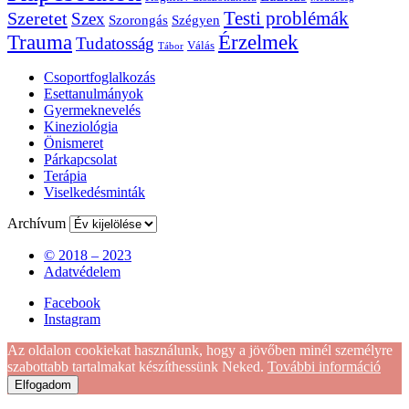
Testi problémák
Szeretet
Szex
Szorongás
Szégyen
Trauma
Érzelmek
Tudatosság
Válás
Tábor
Csoportfoglalkozás
Esettanulmányok
Gyermeknevelés
Kineziológia
Önismeret
Párkapcsolat
Terápia
Viselkedésminták
Archívum
© 2018 – 2023
Adatvédelem
Facebook
Instagram
Az oldalon cookiekat használunk, hogy a jövőben minél személyre
szabottabb tartalmakat készíthessünk Neked.
További információ
Elfogadom