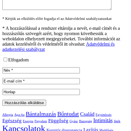
* Kérjük az elküldés előtt fogadja el az Adatvédelmi szabályzatunkat
*
A hozzászólással a rendszer eltárolja a nevét, e-mail címét és a
hozzászólás szövegét azért, hogy nyomon követhessük a
weboldalon elhelyezett megjegyzéseket. További információt az
adatok kezeléséről és védelméről itt olvashat:
Adatvédelmi és
adatkezelési szabályzat
Elfogadom
Bántalmazás
Bűntudat
Család
Allergia
Apa-fia
Együttérzés
Intimitás
Egészség
Függőség
Energia
Figyelem
Gyász
Hazugság
Játék
Kapcsolatok
Lazítás
Kognitív disszonancia
Meddőség