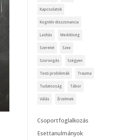
Kapcsolatok
Kognitív disszonancia
Lazítás
Meddőség
Szeretet
Szex
Szorongás
Szégyen
Testi problémák
Trauma
Tudatosság
Tábor
Válás
Érzelmek
Csoportfoglalkozás
Esettanulmányok