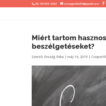
06-70/339-1052
orszagerika90@gmail.com
Miért tartom hasznos
beszélgetéseket?
Szerző:
Ország Erika
|
máj 14, 2019
|
Csoportf