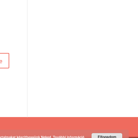
Elfogadom
artalmakat készíthessünk Neked.
További információ