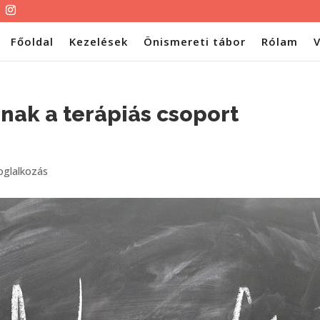
Főoldal
Kezelések
Önismereti tábor
Rólam
V
nak a terápiás csoport
oglalkozás