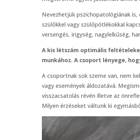
Nevezhetjük pszichopatológiának is, d
szülőkkel vagy szülőpótlékokkal kapcs
versengés, irigység, nagylelkűség, ha
A kis létszám optimális feltételeke
munkához. A csoport lényege, hogy
A csoportnak sok szeme van, nem kell
vagy események áldozatává. Megisme
visszacsatolás révén illetve az önre
Milyen érzéseket váltunk ki egymásbó