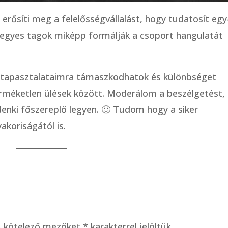
erősíti meg a felelősségvállalást, hogy tudatosít egy
y egyes tagok miképp formálják a csoport hangulatát
a tapasztalataimra támaszkodhatok és különbséget
rméketlen ülések között. Moderálom a beszélgetést,
enki főszereplő legyen. 🙂 Tudom hogy a siker
akoriságától is.
A kötelező mezőket
*
karakterrel jelöltük