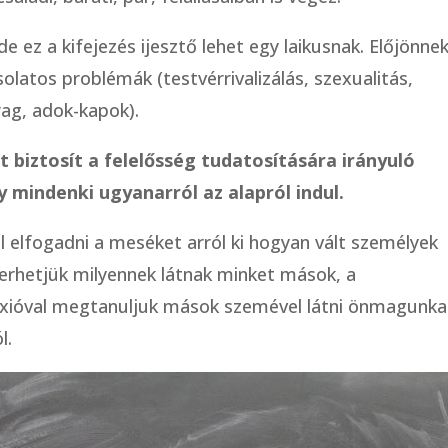
e ez a kifejezés ijesztő lehet egy laikusnak. Előjönnek
olatos problémák (testvérrivalizálás, szexualitás,
rag, adok-kapok).
t biztosít a felelősség tudatosítására irányuló
 mindenki ugyanarról az alapról indul.
 elfogadni a meséket arról ki hogyan vált személyek
rhetjük milyennek látnak minket mások, a
flexióval megtanuljuk mások szemével látni önmagunka
l.