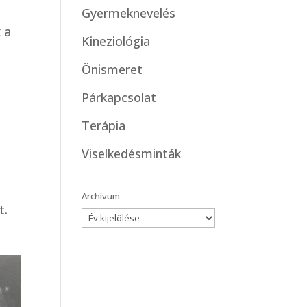
Gyermeknevelés
 a
Kineziológia
Önismeret
Párkapcsolat
Terápia
Viselkedésminták
Archívum
t.