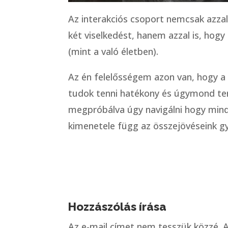
Az interakciós csoport nemcsak azzal 
két viselkedést, hanem azzal is, hog
(mint a való életben).
Az én felelősségem azon van, hogy 
tudok tenni hatékony és úgymond te
megpróbálva úgy navigálni hogy mind
kimenetele függ az összejövéseink gy
Hozzászólás írása
Az e-mail címet nem tesszük közzé.