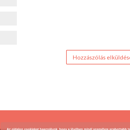
Az oldalon cookiekat használunk, hogy a jövőben minél személyre szabottabb t