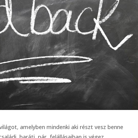
lágot, amelyben mindenki aki részt vesz benne
ládi, baráti, pár, felállásaiban is végez.