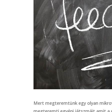
Mert megteremtünk egy olyan mikrovi
megteremti egyéni játszmáit amit a csa