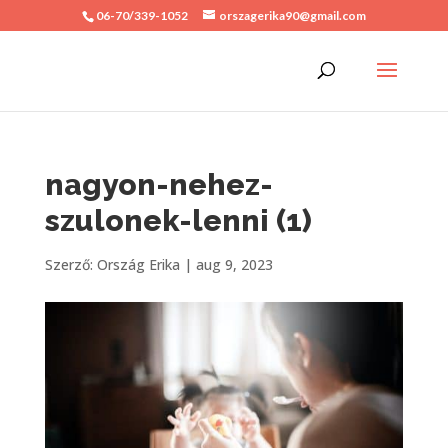
06-70/339-1052
orszagerika90@gmail.com
nagyon-nehez-
szulonek-lenni (1)
Szerző:
Ország Erika
|
aug 9, 2023