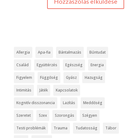
Allergia
Apa-fia
Bántalmazás
Bűntudat
Család
Együttérzés
Egészség
Energia
Figyelem
Függőség
Gyász
Hazugság
Intimitás
Játék
Kapcsolatok
Kognitív disszonancia
Lazítás
Meddőség
Szeretet
Szex
Szorongás
Szégyen
Testi problémák
Trauma
Tudatosság
Tábor