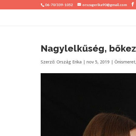
06-70/339-1052
orszagerika90@gmail.com
Nagylelkűség, bőke
Szerző:
Ország Erika
|
nov 5, 2019
|
Önismeret