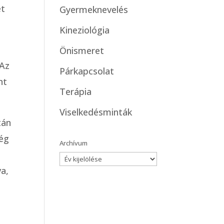
et
Gyermeknevelés
Kineziológia
Önismeret
 Az
Párkapcsolat
nt
Terápia
Viselkedésminták
tán
lég
Archívum
va,