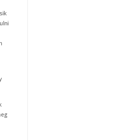
sik
ulni
n
y
k
meg