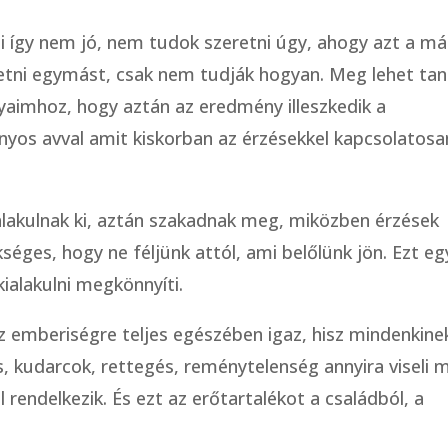
ami így nem jó, nem tudok szeretni úgy, ahogy azt a má
etni egymást, csak nem tudják hogyan. Meg lehet tan
aimhoz, hogy aztán az eredmény illeszkedik a
ányos avval amit kiskorban az érzésekkel kapcsolatosa
alakulnak ki, aztán szakadnak meg, miközben érzések
éges, hogy ne féljünk attól, ami belőlünk jön. Ezt eg
kialakulni megkönnyíti.
az emberiségre teljes egészében igaz, hisz mindenkine
s, kudarcok, rettegés, reménytelenség annyira viseli 
rendelkezik. És ezt az erőtartalékot a családból, a