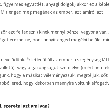
, figyelmes együttlét, anyagi dolgok) akkor ez a képl
e. Mit enged meg magának az ember, azt amiről azt
zör ezt felfedezni) kinek mennyi pénze, vagyona van.
éget érezhetne, pont annyit enged megélni belőle, mi
nevelődünk. Értetlenül áll az ember a szegénység lát
 illető), vagy a gazdagságot szemlélve (miért nem e
águnk, hogy a másikat véleményezzük, megítéljük, sőt
abból ered, hogy kiskorban mennyire voltunk elfogad
, szeretni azt ami van?