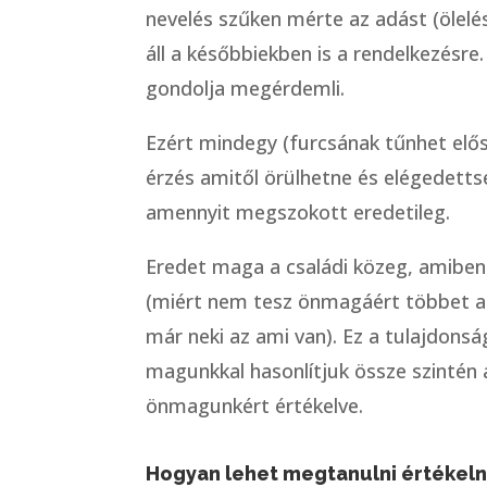
nevelés szűken mérte az adást (ölelés
áll a későbbiekben is a rendelkezésr
gondolja megérdemli.
Ezért mindegy (furcsának tűnhet elős
érzés amitől örülhetne és elégedetts
amennyit megszokott eredetileg.
Eredet maga a családi közeg, amiben 
(miért nem tesz önmagáért többet az
már neki az ami van). Ez a tulajdons
magunkkal hasonlítjuk össze szintén 
önmagunkért értékelve.
Hogyan lehet megtanulni értékelni