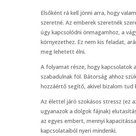
Elsőként rá kell jönni arra, hogy val
szeretné. Az emberek szeretnék szer
úgy kapcsolódni önmagamhoz, a vágy
környezethez. Ez nem kis feladat, ar
meg lehetett élni.
A folyamat része, hogy kapcsolatok 
szabadulnak föl. Bátorság ahhoz szüks
hozzáértő segítő, akivel bizalom tud 
Az élettel járó szokásos stressz (ez 
ugyanazok a dolgok fájnak) elutasítá
az egyes embert, mennyi kapacitással 
kapcsolataiból nyeri mindenki.