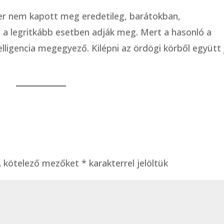
er nem kapott meg eredetileg, barátokban,
t a legritkább esetben adják meg. Mert a hasonló a
elligencia megegyező. Kilépni az ördögi körből együtt 
A kötelező mezőket
*
karakterrel jelöltük