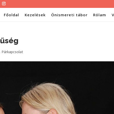
Főoldal
Kezelések
Önismereti tábor
Rólam
V
zűség
,
Párkapcsolat