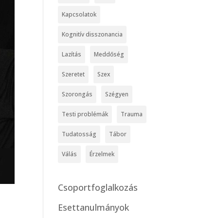
Kapcsolatok
Kognitív disszonancia
Lazítás
Meddőség
Szeretet
Szex
Szorongás
Szégyen
Testi problémák
Trauma
Tudatosság
Tábor
Válás
Érzelmek
Csoportfoglalkozás
Esettanulmányok