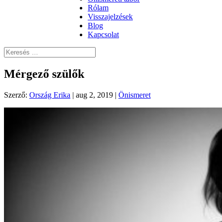
Rólam
Visszajelzések
Blog
Kapcsolat
Mérgező szülők
Szerző:
Ország Erika
|
aug 2, 2019
|
Önismeret