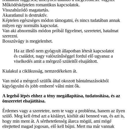
Működésképtelen romantikus kapcsolatok.
Visszahúzódó magatartás.
Akaratlanul is destruktív.
Képtelen egészséges módon támogatni, és nincs tudatában annak
milyen egy normális kapcsolat.
Van aki abnormális módon próbál figyelmet, szeretetet, hatalmat
szerezni.
Bosszúvágy is megjelenhet.
Ha az illető nem gyógyult állapotban létesít kapcsolatot
és családot, nagy valószínűséggel fordul elő ugyanaz a
viselkedés amit a mérgező szüleitől elsajátított.
Kialakul a ciklikusság, nemzedékeken át.
Van mód a mérgező szülők által okozott bántalmazásokból
kigyógyulni és jobb emberré válni mint ők.
A legelső lépés ehhez a tény megállapítása, tudatosítása, és az
önszeretet elsajátítása.
Érdemes vagy a szeretetre, nem te vagy a probléma, hanem az ilyen
szülő. Meg kell értsd azt a kislányt, kisfiút aki benned van, és azt is,
hogy min ment át. A sérthetetlenség álarca mögül, ami mögé
elrejtetted magad jogosan, elő kell bújni. Mert ma már vannak