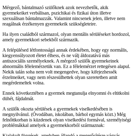
Mérgező, bántalmazó szülőknek azok nevezhetők, akik
gyermekeiket verbálisan, pszichikai és fizikai úton illetve
szexuálisan bántalmazzák. Valamint nincsenek jelen, illetve nem
reagálnak érzékenyen gyermekeik szükségleteire.
Ha ilyen családból származol, olyan mentális sérüléseket hordozol,
amely gyermekkori sebekből származik.
A felépülésed létfontosságú annak érdekében, hogy egy normális,
kiegyensúlyozott életet élhess, és ne válj áldozatává más
antiszociális személyeknek. A mérgező szülők gyermekeinek
abnormális félelemérzetük van. Ez a félelemérzet rettegésen alapul.
Nekik talán soha nem volt megengedve, hogy kifejezhessék
érzelmeiket, vagy nem részesülhettek olyan szeretetben amit
megérdemeltek volna.
Ennek következtében a gyermek megtanulja elnyomni és eltitkolni
dühét, fájdalmát.
A szülők okozta sérülések a gyermekek viselkedésében is
megnyilvánul. (Óvodában, iskolában, bárhol egymás közt.) Még
felnőttkorban is küzdenek olyan viselkedési formával, személyiségi
problémákkal amelyek a gyermekkorból származnak:
Kialakult függések, amelyben állandó a megerősítésre vágyás.