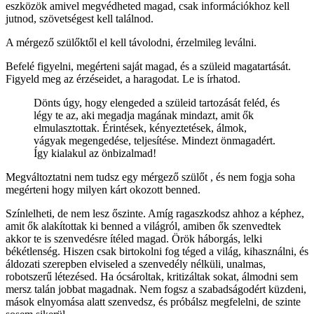
eszközök amivel megvédheted magad, csak információkhoz kell
jutnod, szövetségest kell találnod.
A mérgező szülőktől el kell távolodni, érzelmileg leválni.
Befelé figyelni, megérteni saját magad, és a szüleid magatartását.
Figyeld meg az érzéseidet, a haragodat. Le is írhatod.
Dönts úgy, hogy elengeded a szüleid tartozását feléd, és
légy te az, aki megadja magának mindazt, amit ők
elmulasztottak. Érintések, kényeztetések, álmok,
vágyak megengedése, teljesítése. Mindezt önmagadért.
Így kialakul az önbizalmad!
Megváltoztatni nem tudsz egy mérgező szülőt , és nem fogja soha
megérteni hogy milyen kárt okozott benned.
Színlelheti, de nem lesz őszinte. Amíg ragaszkodsz ahhoz a képhez,
amit ők alakítottak ki benned a világról, amiben ők szenvedtek
akkor te is szenvedésre ítéled magad. Örök háborgás, lelki
békétlenség. Hiszen csak birtokolni fog téged a világ, kihasználni, és
áldozati szerepben elviseled a szenvedély nélküli, unalmas,
robotszerű létezésed. Ha ócsároltak, kritizáltak sokat, álmodni sem
mersz talán jobbat magadnak. Nem fogsz a szabadságodért küzdeni,
mások elnyomása alatt szenvedsz, és próbálsz megfelelni, de szinte