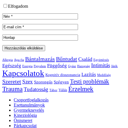
Elfogadom
Bántalmazás
Bűntudat
Család
Allergia
Apa-fia
Együttérzés
Intimitás
Egészség
Függőség
Energia
Figyelem
Gyász
Hazugság
Játék
Kapcsolatok
Lazítás
Kognitív disszonancia
Meddőség
Testi problémák
Szeretet
Szex
Szorongás
Szégyen
Trauma
Érzelmek
Tudatosság
Válás
Tábor
Csoportfoglalkozás
Esettanulmányok
Gyermeknevelés
Kineziológia
Önismeret
Párkapcsolat