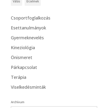
Válás
Érzelmek
Csoportfoglalkozás
Esettanulmányok
Gyermeknevelés
Kineziológia
Önismeret
Párkapcsolat
Terápia
Viselkedésminták
Archívum