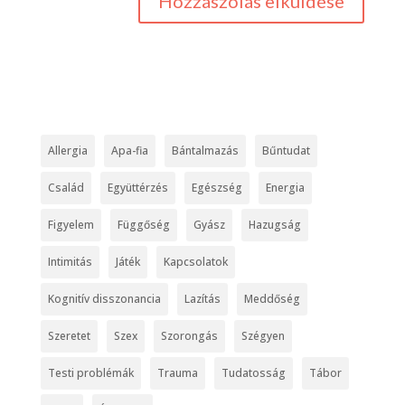
Allergia
Apa-fia
Bántalmazás
Bűntudat
Család
Együttérzés
Egészség
Energia
Figyelem
Függőség
Gyász
Hazugság
Intimitás
Játék
Kapcsolatok
Kognitív disszonancia
Lazítás
Meddőség
Szeretet
Szex
Szorongás
Szégyen
Testi problémák
Trauma
Tudatosság
Tábor