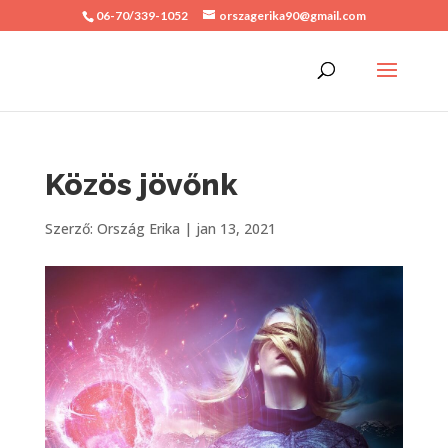
06-70/339-1052
orszagerika90@gmail.com
Közös jövőnk
Szerző:
Ország Erika
|
jan 13, 2021