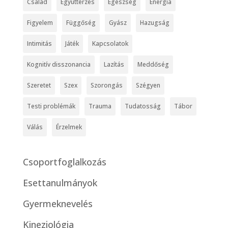
Család
Együttérzés
Egészség
Energia
Figyelem
Függőség
Gyász
Hazugság
Intimitás
Játék
Kapcsolatok
Kognitív disszonancia
Lazítás
Meddőség
Szeretet
Szex
Szorongás
Szégyen
Testi problémák
Trauma
Tudatosság
Tábor
Válás
Érzelmek
Csoportfoglalkozás
Esettanulmányok
Gyermeknevelés
Kineziológia