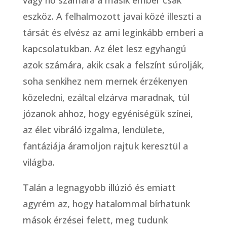
eszköz. A felhalmozott javai közé illeszti a
társát és elvész az ami leginkább emberi a
kapcsolatukban. Az élet lesz egyhangú
azok számára, akik csak a felszínt súrolják,
soha senkihez nem mernek érzékenyen
közeledni, ezáltal elzárva maradnak, túl
józanok ahhoz, hogy egyéniségük színei,
az élet vibráló izgalma, lendülete,
fantáziája áramoljon rajtuk keresztül a
világba.
Talán a legnagyobb illúzió és emiatt
agyrém az, hogy hatalommal bírhatunk
mások érzései felett, meg tudunk