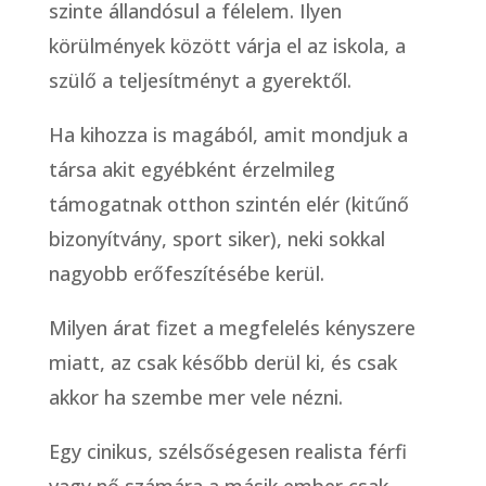
szinte állandósul a félelem. Ilyen
körülmények között várja el az iskola, a
szülő a teljesítményt a gyerektől.
Ha kihozza is magából, amit mondjuk a
társa akit egyébként érzelmileg
támogatnak otthon szintén elér (kitűnő
bizonyítvány, sport siker), neki sokkal
nagyobb erőfeszítésébe kerül.
Milyen árat fizet a megfelelés kényszere
miatt, az csak később derül ki, és csak
akkor ha szembe mer vele nézni.
Egy cinikus, szélsőségesen realista férfi
vagy nő számára a másik ember csak