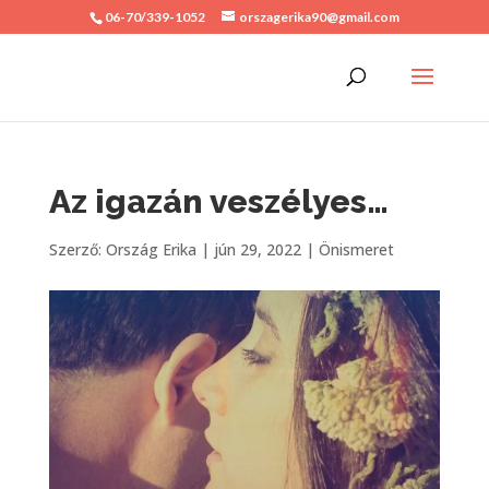
06-70/339-1052
orszagerika90@gmail.com
Az igazán veszélyes…
Szerző:
Ország Erika
|
jún 29, 2022
|
Önismeret