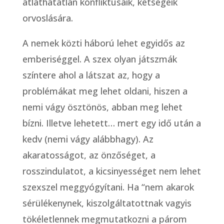
átláthatatlan konfliktusaik, kétségeik
orvoslására.
A nemek közti háború lehet egyidős az
emberiséggel. A szex olyan játszmák
színtere ahol a látszat az, hogy a
problémákat meg lehet oldani, hiszen a
nemi vágy ösztönös, abban meg lehet
bízni. Illetve lehetett… mert egy idő után a
kedv (nemi vágy alábbhagy). Az
akaratosságot, az önzőséget, a
rosszindulatot, a kicsinyességet nem lehet
szexszel meggyógyítani. Ha “nem akarok
sérülékenynek, kiszolgáltatottnak vagyis
tökéletlennek megmutatkozni a párom