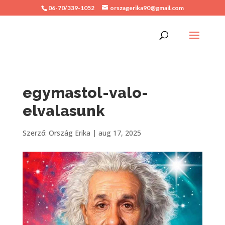
06-70/339-1052
orszagerika90@gmail.com
egymastol-valo-
elvalasunk
Szerző:
Ország Erika
|
aug 17, 2025