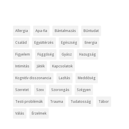
Allergia
Apa-fia
Bántalmazás
Bűntudat
Család
Együttérzés
Egészség
Energia
Figyelem
Függőség
Gyász
Hazugság
Intimitás
Játék
Kapcsolatok
Kognitív disszonancia
Lazítás
Meddőség
Szeretet
Szex
Szorongás
Szégyen
Testi problémák
Trauma
Tudatosság
Tábor
Válás
Érzelmek