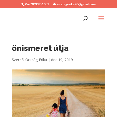
06-70/339-1052
orszagerika90@gmail.com
önismeret útja
Szerző:
Ország Erika
|
dec 19, 2019