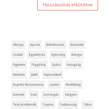
Allergia
Apa-fia
Bántalmazás
Bűntudat
Család
Együttérzés
Egészség
Energia
Figyelem
Függőség
Gyász
Hazugság
Intimitás
Játék
Kapcsolatok
Kognitív disszonancia
Lazítás
Meddőség
Szeretet
Szex
Szorongás
Szégyen
Testi problémák
Trauma
Tudatosság
Tábor