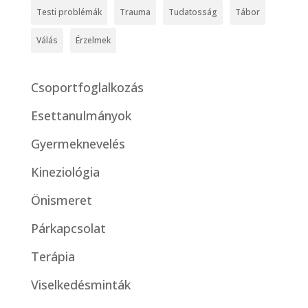
Testi problémák
Trauma
Tudatosság
Tábor
Válás
Érzelmek
Csoportfoglalkozás
Esettanulmányok
Gyermeknevelés
Kineziológia
Önismeret
Párkapcsolat
Terápia
Viselkedésminták