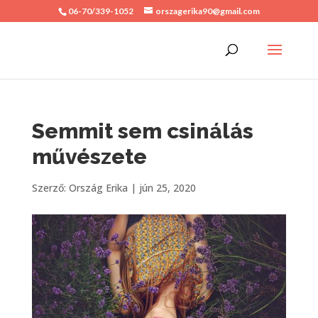
06-70/339-1052
orszagerika90@gmail.com
Semmit sem csinálás
művészete
Szerző:
Ország Erika
|
jún 25, 2020