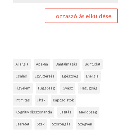
Allergia
Apa-fia
Bántalmazás
Bűntudat
Család
Együttérzés
Egészség
Energia
Figyelem
Függőség
Gyász
Hazugság
Intimitás
Játék
Kapcsolatok
Kognitív disszonancia
Lazítás
Meddőség
Szeretet
Szex
Szorongás
Szégyen