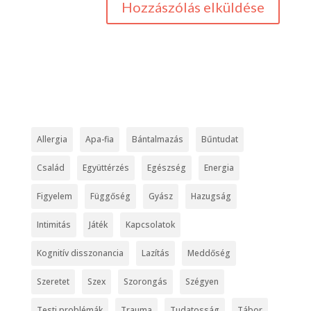
Allergia
Apa-fia
Bántalmazás
Bűntudat
Család
Együttérzés
Egészség
Energia
Figyelem
Függőség
Gyász
Hazugság
Intimitás
Játék
Kapcsolatok
Kognitív disszonancia
Lazítás
Meddőség
Szeretet
Szex
Szorongás
Szégyen
Testi problémák
Trauma
Tudatosság
Tábor