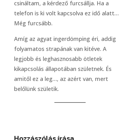
csináltam, a kérdező furcsállja. Ha a
telefon is ki volt kapcsolva ez idő alatt…
Még furcsább.
Amíg az agyat ingerdömping éri, addig
folyamatos strapának van kitéve. A
legjobb és leghasznosabb ötletek
kikapcsolás állapotában születnek. És
amitől ez a leg…, az azért van, mert
belőlünk születik.
Hozzászólás írása