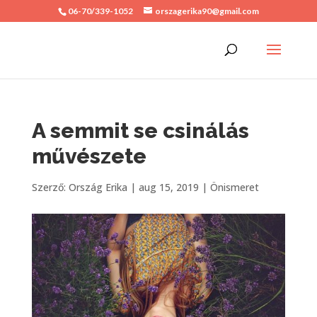
06-70/339-1052
orszagerika90@gmail.com
A semmit se csinálás
művészete
Szerző:
Ország Erika
|
aug 15, 2019
|
Önismeret