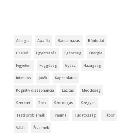
Allergia
Apa-fia
Bántalmazás
Bűntudat
Család
Együttérzés
Egészség
Energia
Figyelem
Függőség
Gyász
Hazugság
Intimitás
Játék
Kapcsolatok
Kognitív disszonancia
Lazítás
Meddőség
Szeretet
Szex
Szorongás
Szégyen
Testi problémák
Trauma
Tudatosság
Tábor
Válás
Érzelmek