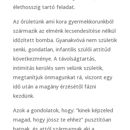
élethosszig tartó feladat.
Az őrületünk ami kora gyermekkorunkból
származik az elménk lecsendesítése nélkül
időzített bomba. Gyanakvóvá nem születik
senki, gondatlan, infantilis szülői attitűd
következménye. A távolságtartás,
intimitás kerülés sem velünk születik,
megtanítjuk önmagunkat rá, viszont egy
idő után a magány érzésétől fázni
kezdünk.
Azok a gondolatok, hogy: “kinek képzeled
magad, hogy jössz te ehhez” pusztítóan
hatnak, és attól származnak aki a