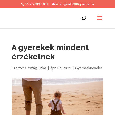
06-70/339-1052
orszagerika90@gmail.com
A gyerekek mindent
érzékelnek
Szerző:
Ország Erika
|
ápr 12, 2021
|
Gyermeknevelés