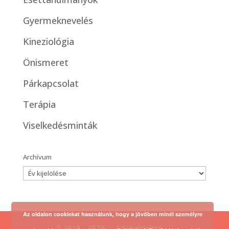
Gyermeknevelés
Kineziológia
Önismeret
Párkapcsolat
Terápia
Viselkedésminták
Archívum
Az oldalon cookiekat használunk, hogy a jövőben minél személyre
© 2018 – 2023
Adatvédelem