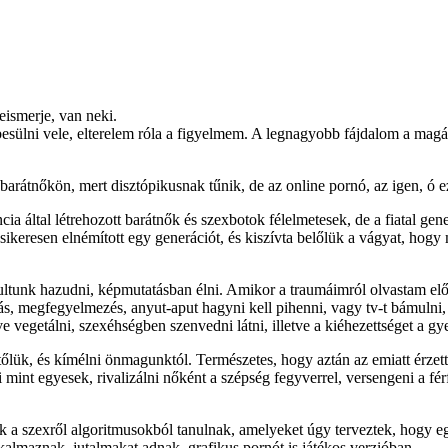
eismerje, van neki.
lni vele, elterelem róla a figyelmem. A legnagyobb fájdalom a magány, 
t barátnőkön, mert disztópikusnak tűnik, de az online pornó, az igen, ó 
cia által létrehozott barátnők és szexbotok félelmetesek, de a fiatal ge
 sikeresen elnémított egy generációt, és kiszívta belőlük a vágyat, hog
tunk hazudni, képmutatásban élni. Amikor a traumáimról olvastam elősz
ás, megfegyelmezés, anyut-aput hagyni kell pihenni, vagy tv-t bámuln
e vegetálni, szexéhségben szenvedni látni, illetve a kiéhezettséget a g
őlük, és kímélni önmagunktól. Természetes, hogy aztán az emiatt érzett
i mint egyesek, rivalizálni nőként a szépség fegyverrel, versengeni a fér
a szexről algoritmusokból tanulnak, amelyeket úgy terveztek, hogy egyr
kalmaznak, jutalmakat adnak, grafikus pornót is játékos verzióban.