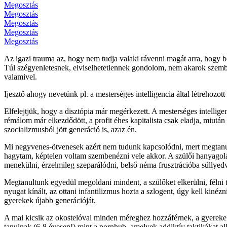
Megosztás
Megosztás
Megosztás
Megosztás
Megosztás
Az igazi trauma az, hogy nem tudja valaki rávenni magát arra, hogy b
Túl szégyenletesnek, elviselhetetlennek gondolom, nem akarok szembesü
valamivel.
Ijesztő ahogy nevetünk pl. a mesterséges intelligencia által létrehozot
Elfelejtjük, hogy a disztópia már megérkezett. A mesterséges intelligen
rémálom már elkezdődött, a profit éhes kapitalista csak eladja, miután
szocializmusból jött generáció is, azaz én.
Mi negyvenes-ötvenesek azért nem tudunk kapcsolódni, mert megtanul
hagytam, képtelen voltam szembenézni vele akkor. A szülői hanyagol
menekülni, érzelmileg szeparálódni, belső néma frusztrációba süllyedv
Megtanultunk egyedül megoldani mindent, a szülőket elkerülni, félni t
nyugat kínált, az ottani infantilizmus hozta a szlogent, úgy kell kinézn
gyerekek újabb generációját.
A mai kicsik az okostelóval minden méreghez hozzáférnek, a gyerekek 
tanulnak (6-8 évesen!) mint a pornhub, amelyek addiktív taktikákat al