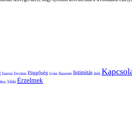
Kapcsol
Intimitás
g
Függőség
Energia
Figyelem
Gyász
Hazugság
Játék
Érzelmek
Válás
ábor