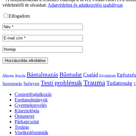
védelméről itt olvashat:
Adatvédelmi és adatkezelési szabályzat
Elfogadom
Bántalmazás
Bűntudat
Család
Egészsé
Allergia
Apa-fia
Együttérzés
Trauma
Testi problémák
Tudatosság
Szorongás
Szégyen
T
Csoportfoglalkozás
Esettanulmányok
Gyermeknevelés
Kineziológia
Önismeret
Párkapcsolat
Terápia
Viselkedésminták