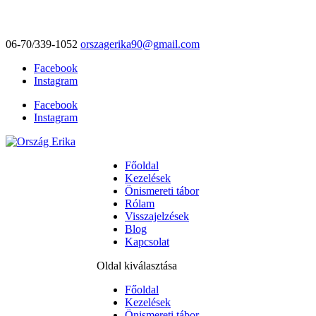
06-70/339-1052
orszagerika90@gmail.com
Facebook
Instagram
Facebook
Instagram
Főoldal
Kezelések
Önismereti tábor
Rólam
Visszajelzések
Blog
Kapcsolat
Oldal kiválasztása
Főoldal
Kezelések
Önismereti tábor