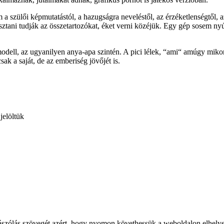
em a szülői képmutatástól, a hazugságra neveléstől, az érzéketlenségtől,
sztani tudják az összetartozókat, éket verni közéjük. Egy gép sosem ny
 modell, az ugyanilyen anya-apa szintén. A pici lélek, “ami“ amúgy mik
ak a saját, de az emberiség jövőjét is.
jelöltük
ozzászólás szövegét azért, hogy nyomon követhessük a weboldalon elhely