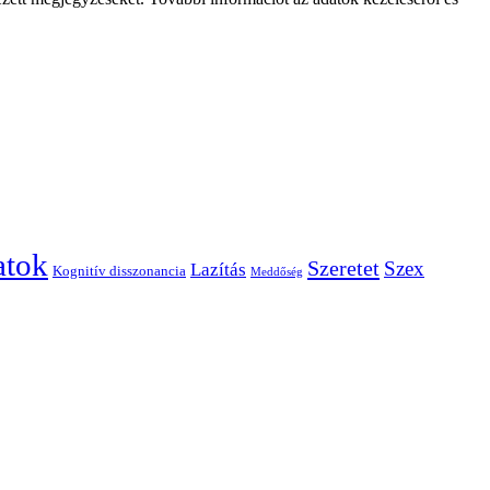
atok
Szeretet
Szex
Lazítás
Kognitív disszonancia
Meddőség