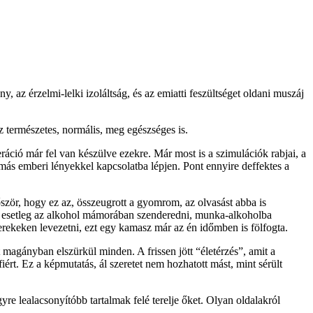
az érzelmi-lelki izoláltság, és az emiatti feszültséget oldani muszáj
ez természetes, normális, meg egészséges is.
neráció már fel van készülve ezekre. Már most is a szimulációk rabjai, a
y más emberi lényekkel kapcsolatba lépjen. Pont ennyire deffektes a
ör, hogy ez az, összeugrott a gyomrom, az olvasást abba is
i, esetleg az alkohol mámorában szenderedni, munka-alkoholba
yerekeken levezetni, ezt egy kamasz már az én időmben is fölfogta.
 magányban elszürkül minden. A frissen jött “életérzés”, amit a
fiért. Ez a képmutatás, ál szeretet nem hozhatott mást, mint sérült
e lealacsonyítóbb tartalmak felé terelje őket. Olyan oldalakról