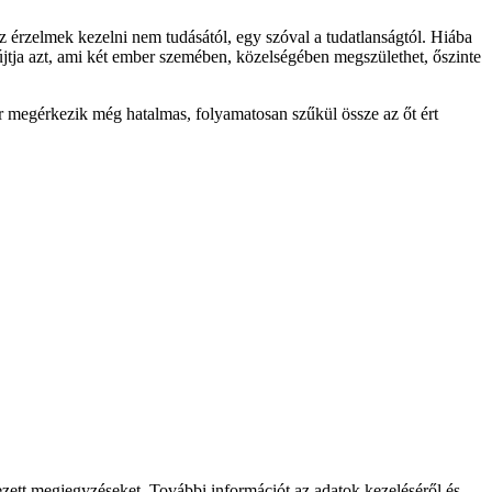
 az érzelmek kezelni nem tudásától, egy szóval a tudatlanságtól. Hiába
újtja azt, ami két ember szemében, közelségében megszülethet, őszinte
or megérkezik még hatalmas, folyamatosan szűkül össze az őt ért
ezett megjegyzéseket. További információt az adatok kezeléséről és