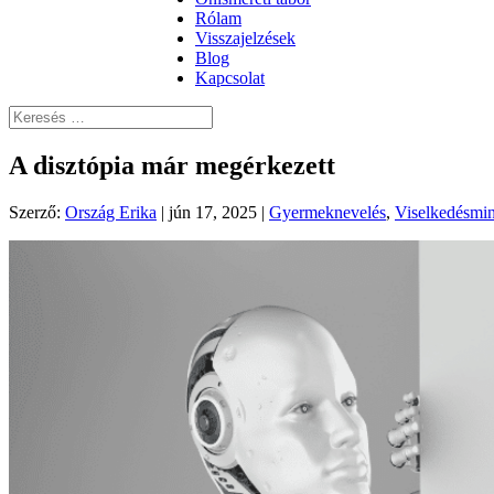
Rólam
Visszajelzések
Blog
Kapcsolat
A disztópia már megérkezett
Szerző:
Ország Erika
|
jún 17, 2025
|
Gyermeknevelés
,
Viselkedésmi