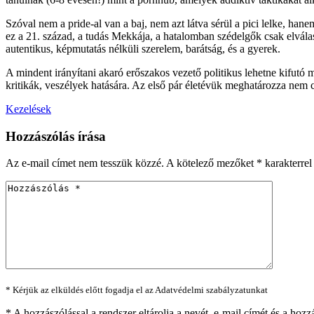
Szóval nem a pride-al van a baj, nem azt látva sérül a pici lelke, han
ez a 21. század, a tudás Mekkája, a hatalomban szédelgők csak elvála
autentikus, képmutatás nélküli szerelem, barátság, és a gyerek.
A mindent irányítani akaró erőszakos vezető politikus lehetne kifutó
kritikák, veszélyek hatására. Az első pár életévük meghatározza nem cs
Kezelések
Hozzászólás írása
Az e-mail címet nem tesszük közzé.
A kötelező mezőket
*
karakterrel 
* Kérjük az elküldés előtt fogadja el az Adatvédelmi szabályzatunkat
*
A hozzászólással a rendszer eltárolja a nevét, e-mail címét és a h