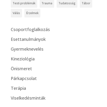
Testi problémák
Trauma
Tudatosság
Tábor
Válás
Érzelmek
Csoportfoglalkozás
Esettanulmányok
Gyermeknevelés
Kineziológia
Önismeret
Párkapcsolat
Terápia
Viselkedésminták