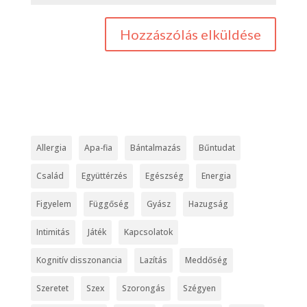
Allergia
Apa-fia
Bántalmazás
Bűntudat
Család
Együttérzés
Egészség
Energia
Figyelem
Függőség
Gyász
Hazugság
Intimitás
Játék
Kapcsolatok
Kognitív disszonancia
Lazítás
Meddőség
Szeretet
Szex
Szorongás
Szégyen