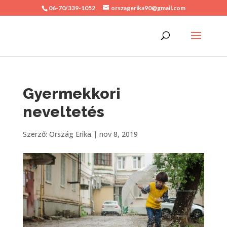
06-70/339-1052
orszagerika90@gmail.com
Gyermekkori
neveltetés
Szerző:
Ország Erika
|
nov 8, 2019