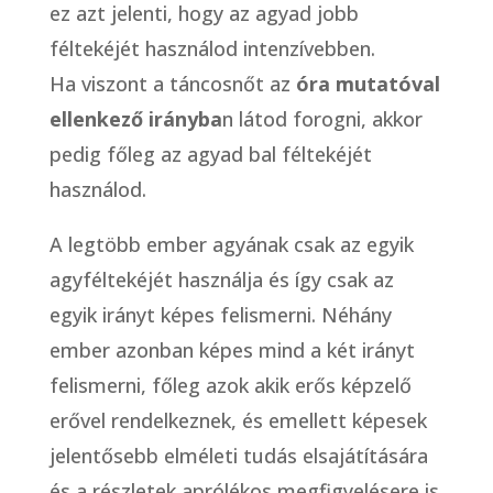
ez azt jelenti, hogy az agyad jobb
féltekéjét használod intenzívebben.
Ha viszont a táncosnőt az
óra mutatóval
ellenkező irányba
n látod forogni, akkor
pedig főleg az agyad bal féltekéjét
használod.
A legtöbb ember agyának csak az egyik
agyféltekéjét használja és így csak az
egyik irányt képes felismerni. Néhány
ember azonban képes mind a két irányt
felismerni, főleg azok akik erős képzelő
erővel rendelkeznek, és emellett képesek
jelentősebb elméleti tudás elsajátítására
és a részletek aprólékos megfigyelésere is.