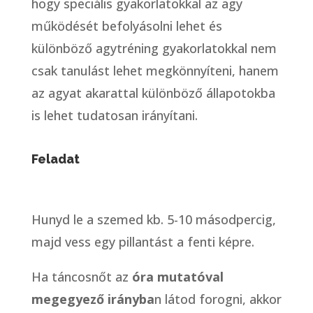
hogy speciális gyakorlatokkal az agy
működését befolyásolni lehet és
különböző agytréning gyakorlatokkal nem
csak tanulást lehet megkönnyíteni, hanem
az agyat akarattal különböző állapotokba
is lehet tudatosan irányítani.
Feladat
Hunyd le a szemed kb. 5-10 másodpercig,
majd vess egy pillantást a fenti képre.
Ha táncosnőt az
óra mutatóval
megegyező irányba
n látod forogni, akkor