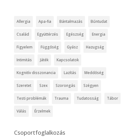
Allergia
Apa-fia
Bántalmazás
Bűntudat
Család
Együttérzés
Egészség
Energia
Figyelem
Függőség
Gyász
Hazugság
Intimitás
Játék
Kapcsolatok
Kognitív disszonancia
Lazítás
Meddőség
Szeretet
Szex
Szorongás
Szégyen
Testi problémák
Trauma
Tudatosság
Tábor
Válás
Érzelmek
Csoportfoglalkozás