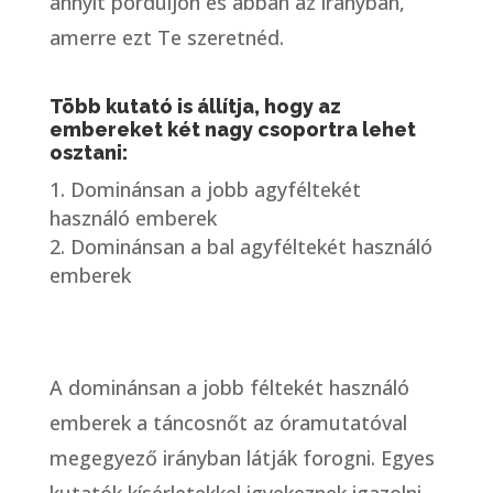
annyit pördüljön és abban az irányban,
amerre ezt Te szeretnéd.
Több kutató is állítja, hogy az
embereket két nagy csoportra lehet
osztani:
Dominánsan a jobb agyféltekét
használó emberek
Dominánsan a bal agyféltekét használó
emberek
A dominánsan a jobb féltekét használó
emberek a táncosnőt az óramutatóval
megegyező irányban látják forogni. Egyes