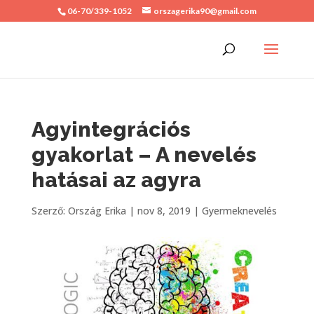
06-70/339-1052
orszagerika90@gmail.com
Agyintegrációs
gyakorlat – A nevelés
hatásai az agyra
Szerző:
Ország Erika
|
nov 8, 2019
|
Gyermeknevelés