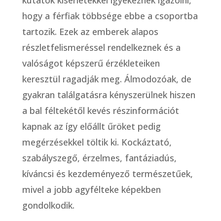
kutatók kísérletekkel igyekeznek igazolni,
hogy a férfiak többsége ebbe a csoportba
tartozik. Ezek az emberek alapos
részletfelismeréssel rendelkeznek és a
valóságot képszerű érzékleteiken
keresztül ragadják meg. Álmodozóak, de
gyakran találgatásra kényszerülnek hiszen
a bal féltekétől kevés részinformációt
kapnak az így előállt űröket pedig
megérzésekkel töltik ki. Kockáztató,
szabályszegő, érzelmes, fantáziadús,
kíváncsi és kezdeményező természetűek,
mivel a jobb agyfélteke képekben
gondolkodik.